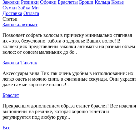
Заколки
Резинки
Ободки
Браслеты
Броши
Кольца
Колье
Сумки
Зайка Ми
Доставка
Оплата
Статьи
Заколка-автомат
Позволяет собрать волосы в прическу минимально стягивая
их - это, безусловно, забота о здоровье Ваших волос! В
коллекциях представлены заколки автоматы на разный объем
волос: от совсем маленьких до бо..
Заколка Тик-так
Аксессуары вида Тик-так очень удобны в использовании: их
легко одеть и можно снять в считанные секунды. Они украсят
даже самые короткие волосы!..
Браслет
Прекрасным дополнением образа станет браслет! Все изделия
выполнены на резинке, которая хорошо тянется и
регулируется под любую руку...
Все