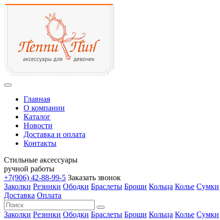
Главная
О компании
Каталог
Новости
Доставка и оплата
Контакты
Стильные аксессуары
ручной работы
+7(906)
42-88-99-5
Заказать звонок
Заколки
Резинки
Ободки
Браслеты
Броши
Кольца
Колье
Сумки
Доставка
Оплата
Заколки
Резинки
Ободки
Браслеты
Броши
Кольца
Колье
Сумки