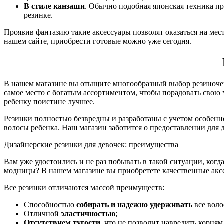
В стиле канзаши
. Обычно подобная японская техника пр
резинке.
Проявив фантазию такие аксессуары позволят оказаться на ме
нашем сайте, приобрести готовые можно уже сегодня.
В нашем магазине вы отыщите многообразный выбор резиночек
самое место с богатым ассортиментом, чтобы порадовать свою
ребенку поистине лучшее.
Резинки полностью безвредны и разработаны с учетом особенн
волосы ребенка. Наш магазин заботится о предоставлении для
Дизайнерские резинки для девочек:
преимущества
Вам уже удостоились и не раз побывать в такой ситуации, ког
модницы? В нашем магазине вы приобретете качественные аксе
Все резинки отличаются массой преимуществ:
Способностью
собирать и надежно удерживать
все воло
Отличной
эластичностью
;
Отсутствием тугости
, что не позволит навредить корням