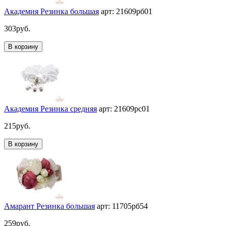
Академия Резинка большая
арт: 21609рб01
303
руб.
В корзину
Академия Резинка средняя
арт: 21609рс01
215
руб.
В корзину
Амарант Резинка большая
арт: 11705рб54
259
руб.