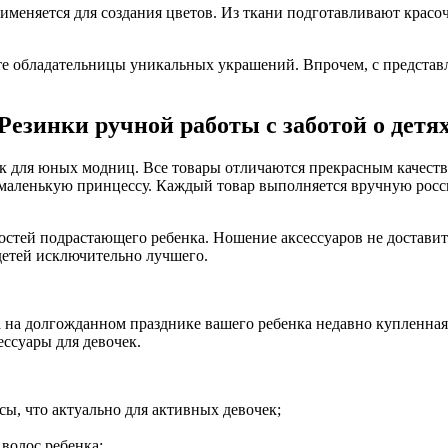
именяется для создания цветов. Из ткани подготавливают красо
сте обладательницы уникальных украшений. Впрочем, с предста
Резинки ручной работы с заботой о детя
 для юных модниц. Все товары отличаются прекрасным качество
 маленькую принцессу. Каждый товар выполняется вручную росси
остей подрастающего ребенка. Ношение аксессуаров не доставит
 детей исключительно лучшего.
да на долгожданном празднике вашего ребенка недавно купленна
ссуары для девочек.
сы, что актуально для активных девочек;
 волос ребенка;