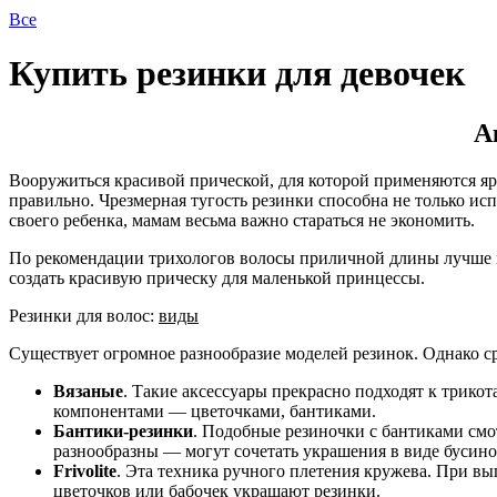
Все
Купить резинки для девочек
А
Вооружиться красивой прической, для которой применяются яр
правильно. Чрезмерная тугость резинки способна не только ис
своего ребенка, мамам весьма важно стараться не экономить.
По рекомендации трихологов волосы приличной длины лучше н
создать красивую прическу для маленькой принцессы.
Резинки для волос:
виды
Существует огромное разнообразие моделей резинок. Однако с
Вязаные
. Такие аксессуары прекрасно подходят к трик
компонентами — цветочками, бантиками.
Бантики-резинки
. Подобные резиночки с бантиками смо
разнообразны — могут сочетать украшения в виде бусинок
Frivolite
. Эта техника ручного плетения кружева. При 
цветочков или бабочек украшают резинки.