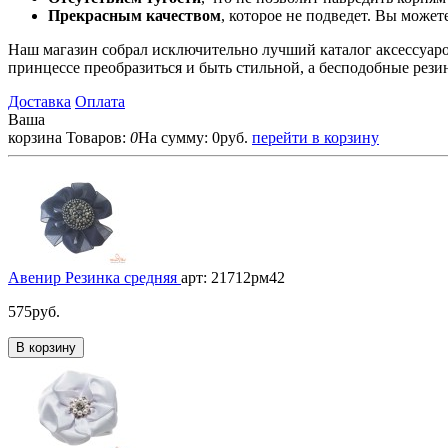
Прекрасным качеством
, которое не подведет. Вы может
Наш магазин собрал исключительно лучший каталог аксессуаро
принцессе преобразиться и быть стильной, а бесподобные рези
Доставка
Оплата
Ваша
корзина
Товаров:
0
На сумму:
0
руб.
перейти в корзину
Авенир Резинка средняя
арт: 21712рм42
575
руб.
В корзину